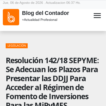
Jue, 06 de Agosto de 2026 . Actualizacion 06:37 Hs.
Blog del Contador
menu
+Actualidad Profesional
LEGISLACIÓN
Resolución 142/18 SEPYME:
Se Adecuan los Plazos Para
Presentar las DDJJ Para
Acceder al Régimen de
Fomento de Inversiones
Para las MiPyMES.