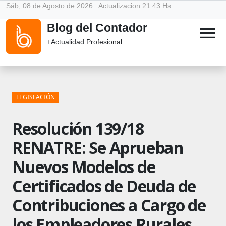
Sáb, 08 de Agosto de 2026 . Actualizacion 21:43 Hs.
Blog del Contador
menu
+Actualidad Profesional
LEGISLACIÓN
Resolución 139/18
RENATRE: Se Aprueban
Nuevos Modelos de
Certificados de Deuda de
Contribuciones a Cargo de
los Empleadores Rurales.