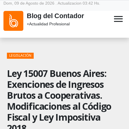
Dom, 09 de Agosto de 2026 . Actualizacion 03:42 Hs.
Blog del Contador
menu
+Actualidad Profesional
LEGISLACIÓN
Ley 15007 Buenos Aires:
Exenciones de Ingresos
Brutos a Cooperativas.
Modificaciones al Código
Fiscal y Ley Impositiva
2018.