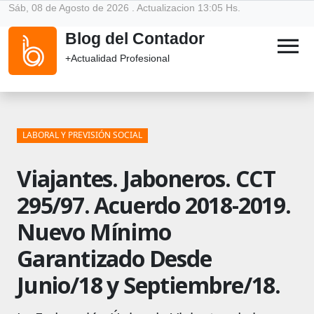
Sáb, 08 de Agosto de 2026 . Actualizacion 13:05 Hs.
Blog del Contador
menu
+Actualidad Profesional
LABORAL Y PREVISIÓN SOCIAL
Viajantes. Jaboneros. CCT
295/97. Acuerdo 2018-2019.
Nuevo Mínimo
Garantizado Desde
Junio/18 y Septiembre/18.