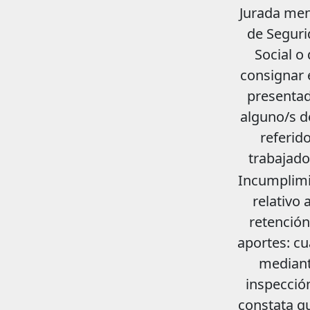
Jurada me
de Seguri
Social o
consignar 
presentad
alguno/s d
referid
trabajado
Incumplim
relativo a
retención
aportes: c
median
inspecció
constata q