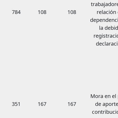
trabajador
784
108
108
relación
dependenci
la debi
registraci
declarac
Mora en el
351
167
167
de aporte
contribuci