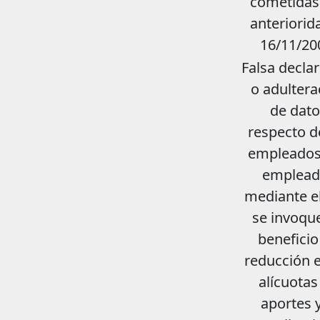
cometidas
anteriorid
16/11/20
Falsa decla
o adultera
de dato
respecto d
empleados 
emplead
mediante el
se invoqu
beneficio
reducción e
alícuotas
aportes 