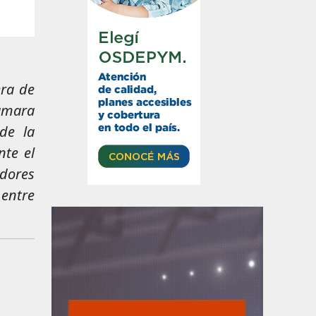
era de
Cámara
de la
nte el
dores
 entre