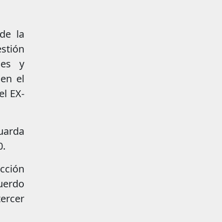
de la
stión
nes y
en el
l EX-
guarda
0.
ucción
uerdo
tercer