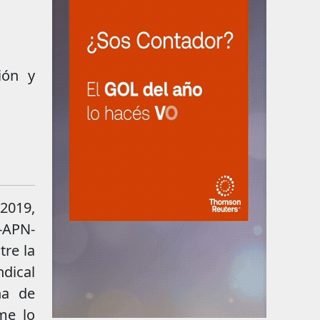
ión y
2019,
-APN-
re la
ndical
na de
me lo