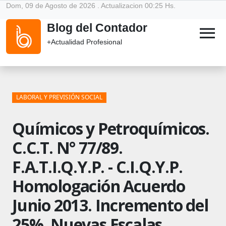
Dom, 09 de Agosto de 2026 . Actualizacion 00:25 Hs.
Blog del Contador
menu
+Actualidad Profesional
LABORAL Y PREVISIÓN SOCIAL
Químicos y Petroquímicos.
C.C.T. N° 77/89.
F.A.T.I.Q.Y.P. - C.I.Q.Y.P.
Homologación Acuerdo
Junio 2013. Incremento del
25%. Nuevas Escalas