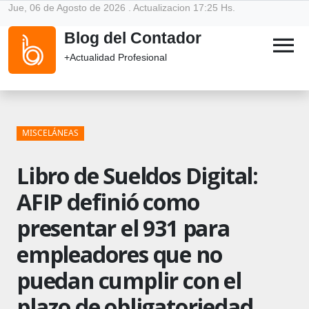
Jue, 06 de Agosto de 2026 . Actualizacion 17:25 Hs.
Blog del Contador
menu
+Actualidad Profesional
MISCELÁNEAS
Libro de Sueldos Digital:
AFIP definió como
presentar el 931 para
empleadores que no
puedan cumplir con el
plazo de obligatoriedad