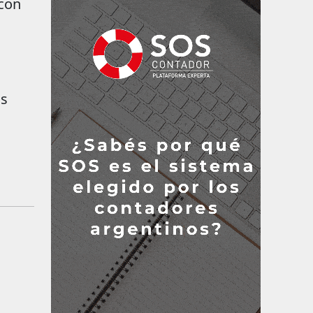
 con
os