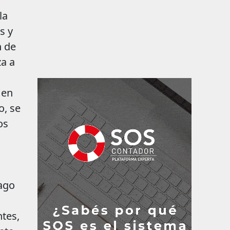
la
s y
n de
za a
 en
o, se
os
pago
tes,