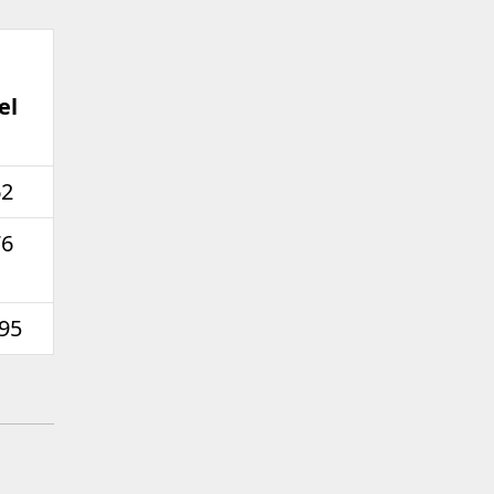
el
62
76
,95