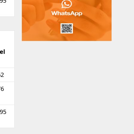
,95
el
62
76
,95