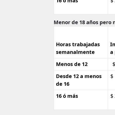
16 ó más
$
Menor de 18 años pero 
Horas trabajadas
I
semanalmente
a
Menos de 12
$
Desde 12 a menos
$
de 16
16 ó más
$