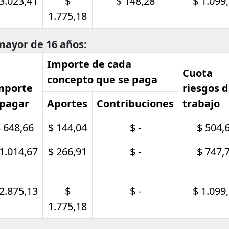
 3.023,41
$
$ 148,28
$ 1.099
1.775,18
mayor de 16 años:
Importe de cada
Cuota
concepto que se paga
mporte
riesgos d
 pagar
Aportes
Contribuciones
trabajo
 648,66
$ 144,04
$ -
$ 504,
 1.014,67
$ 266,91
$ -
$ 747,
 2.875,13
$
$ -
$ 1.099
1.775,18