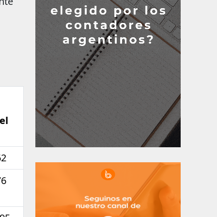
nte
el
62
76