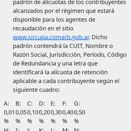
padrón de alícuotas de los contribuyentes
alcanzados por el régimen que estará
disponible para los agentes de
recaudación en el sitio
www.sircupa.comarb.gob.ar
. Dicho
padrón contendrá la CUIT, Nombre o
Razón Social, Jurisdicción, Período, Código
de Redundancia y una letra que
identificará la alícuota de retención
aplicable a cada contribuyente según el
siguiente cuadro:
A:
B:
C:
D:
E:
F:
G:
0,01
0,05
0,10
0,20
0,30
0,40
0,50
%
%
%
%
%
%
%
H:
I:
J:
K:
L:
M:
N: