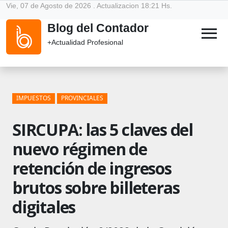
Vie, 07 de Agosto de 2026 . Actualizacion 18:21 Hs.
Blog del Contador
menu
+Actualidad Profesional
IMPUESTOS
PROVINCIALES
SIRCUPA: las 5 claves del
nuevo régimen de
retención de ingresos
brutos sobre billeteras
digitales