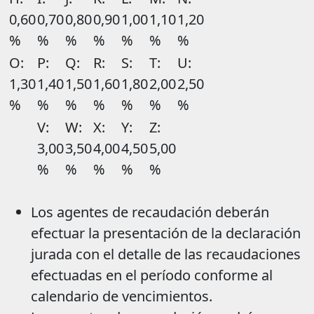
0,60
0,70
0,80
0,90
1,00
1,10
1,20
%
%
%
%
%
%
%
O:
P:
Q:
R:
S:
T:
U:
1,30
1,40
1,50
1,60
1,80
2,00
2,50
%
%
%
%
%
%
%
V:
W:
X:
Y:
Z:
3,00
3,50
4,00
4,50
5,00
%
%
%
%
%
Los agentes de recaudación deberán
efectuar la presentación de la declaración
jurada con el detalle de las recaudaciones
efectuadas en el período conforme al
calendario de vencimientos.