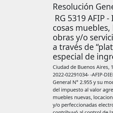
Resolución Gen
RG 5319 AFIP - 
cosas muebles, 
obras y/o servi
a través de “pl
especial de ingr
Ciudad de Buenos Aires, 19/01/2023 VISTO el Expediente Electrónico N° EX-2022-02291034- -AFIP-DIEFES#SDGFIS, y CONSIDERANDO: Que la Resolución General N° 2.955 y su modificatoria, estableció un régimen especial de ingreso del impuesto al valor agregado aplicable a las operaciones de venta de cosas muebles nuevas, locaciones y prestaciones de obras y/o servicios concertadas y/o perfeccionadas electrónicamente a través de “portales virtuales”, que contribuyó al control de las transacciones mencionadas. Que la actividad vinculada al comercio electrónico ha experimentado un crecimiento exponencial en los últimos años, destacándose la incorporación de nuevos operadores que actúan como intermediarios en la concertación de transacciones comerciales a través de “plataformas digitales” de su titularidad. Que habiéndose detectado -en ese marco- nuevas modalidades de evasión, resulta necesario realizar modificaciones al régimen a fin de intensificar los controles sobre las operaciones efectuadas mediante portales o aplicaciones “web”, adecuando las alícuotas que desalienten tales conductas disvaliosas, incorporando nuevos agentes de percepción y ampliando las operaciones alcanzadas. Que por razones de administración tributaria y en virtud del análisis realizado resulta aconsejable adecuar los importes previstos en la mencionada norma, a efectos que los mismos constituyan parámetros objetivos representativos de las situaciones que caracterizan. Que esta Administración Federal tiene como objetivo permanente facilitar la publicidad, consulta y aplicación de las normas vigentes, efectuando el ordenamiento y actualización de las mismas. Que para facilitar la lectura e interpretación, se considera conveniente la utilización de notas aclaratorias y citas de textos legales, con números de referencia, explicitados en el Anexo I. Que habida cuenta de las modificaciones a efectuar respecto del texto original de la citada resolución general, se entiende aconsejable proceder a sustituirlo. Que han tomado la intervención que les compete la Dirección de Legislación, las Subdirecciones Generales de Asuntos Jurídicos, Fiscalización, Recaudación, Servicios al Contribuyente, Técnico Legal Impositiva y Sistemas y Telecomunicaciones y la Dirección General Impositiva. Que la presente se dicta en ejercicio de las facultades conferidas por los artículos 22 y 24 de la Ley N° 11.683, texto ordenado en 1998 y sus modificaciones, por el artículo 27 de la Ley de Impuesto al Valor Agregado, texto ordenado en 1997 y sus modificaciones y por el artículo 7° del Decreto N° 618 del 10 de julio de 1997, sus modificatorios y sus complementarios. Por ello, EL ADMINISTRADOR FEDERAL DE LA ADMINISTRACIÓN FEDERAL DE INGRESOS PÚBLICOS RESUELVE: A - ALCANCE ARTÍCULO 1°.- Establecer un régimen especial de ingreso del impuesto al valor agregado, aplicable a las operaciones de venta de cosas muebles no registrables nuevas y/o usadas, locaciones y prestaciones de obras y/o servicios, concertadas y/o perfeccionadas electrónicamente a través de “plataformas digitales” (1.1.). B - SUJETOS OBLIGADOS A ACTUAR COMO AGENTES DE PERCEPCIÓN ARTÍCULO 2º.- Quedan obligados a actuar como agentes de percepción de este régimen especial de ingreso los sujetos que sean titulares y/o administradores de “plataformas digitales”, percibiendo una comisión, retribución u honorario por la intermediación en dichas operaciones y cuya Clave Única de Identificación 