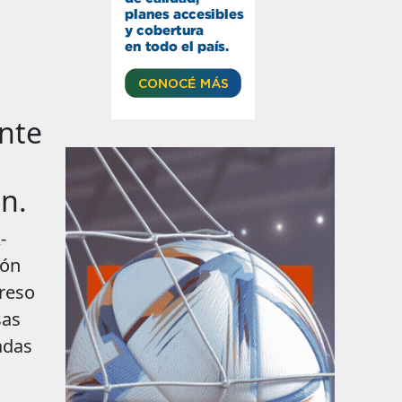
ente
ón.
esultarán excluidos del régimen siempre que, de acuerdo al resultado obtenido como respuesta a la con