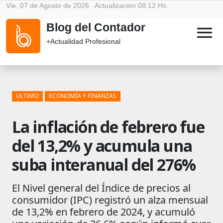
Vie, 07 de Agosto de 2026 . Actualizacion 08:12 Hs.
Blog del Contador
menu
+Actualidad Profesional
ULTIMO
ECONOMÍA Y FINANZAS
La inflación de febrero fue
del 13,2% y acumula una
suba interanual del 276%
El Nivel general del Índice de precios al
consumidor (IPC) registró un alza mensual
de 13,2% en febrero de 2024, y acumuló