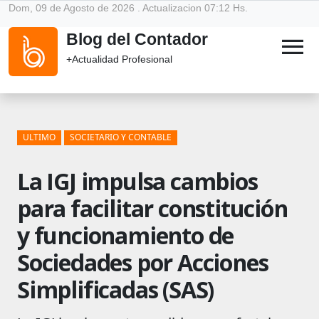
Dom, 09 de Agosto de 2026 . Actualizacion 07:12 Hs.
Blog del Contador
menu
+Actualidad Profesional
ULTIMO
SOCIETARIO Y CONTABLE
La IGJ impulsa cambios
para facilitar constitución
y funcionamiento de
Sociedades por Acciones
Simplificadas (SAS)