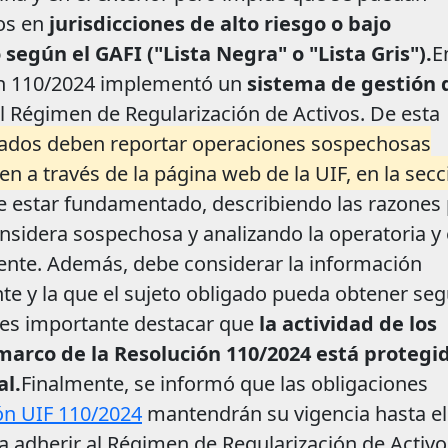
dos en
jurisdicciones de alto riesgo o bajo
según el GAFI ("Lista Negra" o "Lista Gris").
E
ión 110/2024 implementó un
sistema de gestión 
l Régimen de Regularización de Activos. De esta
igados deben reportar operaciones sospechosas
n a través de la página web de la UIF, en la secc
e estar fundamentado, describiendo las razones
onsidera sospechosa y analizando la operatoria y 
liente. Además, debe considerar la información
nte y la que el sujeto obligado pueda obtener seg
 es importante destacar que
la actividad de los
 marco de la Resolución 110/2024 está protegi
al.
Finalmente, se informó que las obligaciones
ón UIF 110/2024
mantendrán su vigencia hasta el
a adherir al Régimen de Regularización de Activo