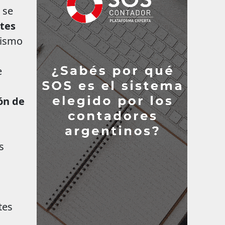
 se
tes
rismo
e
ón de
s
tes