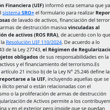
n Financiera (UIF)
informó esta semana que ya
el
sistema
SRO+
el formulario para realizar
Repor
hosas
de lavado de activos, financiación del terro
de armas de destrucción masiva
vinculadas al
ón de activos (ROS RRA)
, de acuerdo con lo qu
 la
Resolución UIF 110/2024
. De acuerdo a lo
 43 de la Ley 27743,
el Régimen de Regularizaci
sujetos obligados
de sus responsabilidades en la
ctivos y el financiamiento del terrorismo.
Es
artículo 21 inciso b) de la Ley N° 25.246
define la
eportarse a la UIF
, incluyendo aquellas que se
ilícito penal o están relacionadas con el
ismo o la proliferación de armas de destrucción
ularización de Activos permite a los contribuyen
ina y en el exterior pero impide que se puedan