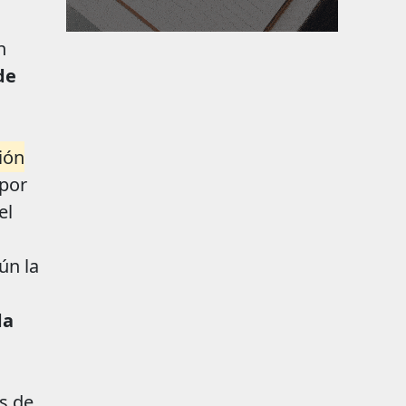
n
de
ión
 por
el
ún la
da
s de