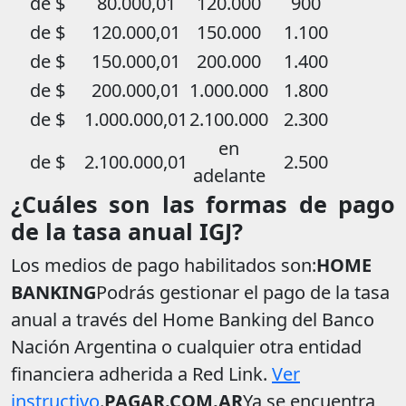
de $
80.000,01
120.000
900
de $
120.000,01
150.000
1.100
de $
150.000,01
200.000
1.400
de $
200.000,01
1.000.000
1.800
de $
1.000.000,01
2.100.000
2.300
en
de $
2.100.000,01
2.500
adelante
¿Cuáles son las formas de pago
de la tasa anual IGJ?
Los medios de pago habilitados son:
HOME
BANKING
Podrás gestionar el pago de la tasa
anual a través del Home Banking del Banco
Nación Argentina o cualquier otra entidad
financiera adherida a Red Link.
Ver
instructivo
.
PAGAR.COM.AR
Ya se encuentra