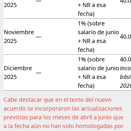
—
40.
2025
+ NR a esa
fecha)
1% (sobre
Noviembre
salario de junio
—
40.
2025
+ NR a esa
fecha)
1% (sobre
40.
Diciembre
salario de junio
inco
—
2025
+ NR a esa
bási
fecha)
202
Cabe destacar que en el texto del nuevo
acuerdo se incorporaron las actualizaciones
previstas para los meses de abril a junio que
a la fecha aún no han sido homologadas por