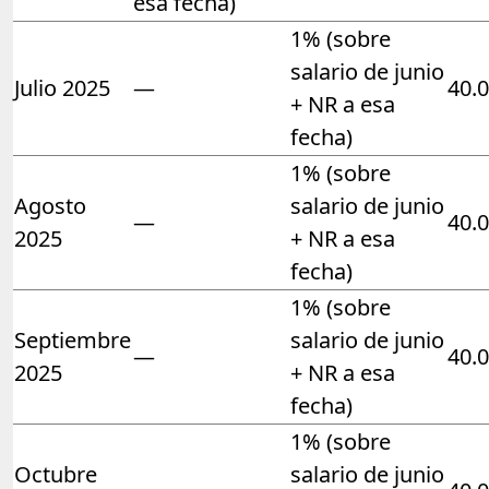
esa fecha)
1% (sobre
salario de junio
Julio 2025
—
40.
+ NR a esa
fecha)
1% (sobre
Agosto
salario de junio
—
40.
2025
+ NR a esa
fecha)
1% (sobre
Septiembre
salario de junio
—
40.
2025
+ NR a esa
fecha)
1% (sobre
Octubre
salario de junio