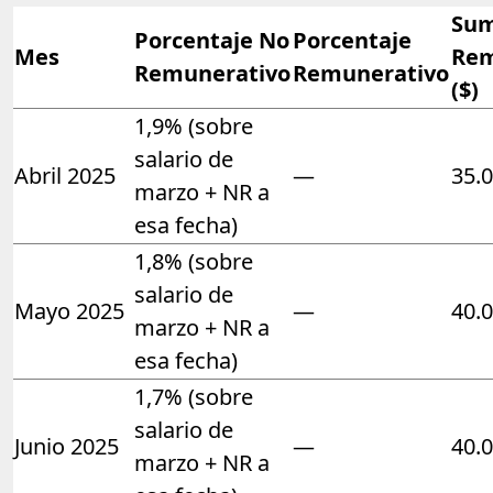
Sum
Porcentaje No
Porcentaje
Mes
Rem
Remunerativo
Remunerativo
($)
1,9% (sobre
salario de
Abril 2025
—
35.
marzo + NR a
esa fecha)
1,8% (sobre
salario de
Mayo 2025
—
40.
marzo + NR a
esa fecha)
1,7% (sobre
salario de
Junio 2025
—
40.
marzo + NR a