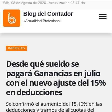
Sáb, 08 de Agosto de 2026 . Actualizacion 05:47 Hs.
Blog del Contador
menu
+Actualidad Profesional
IMPUESTOS
Desde qué sueldo se
pagará Ganancias en julio
con el nuevo ajuste del 15%
en deducciones
Se confirmó el aumento del 15,10% en las
deducciones y tramos de alícuotas del