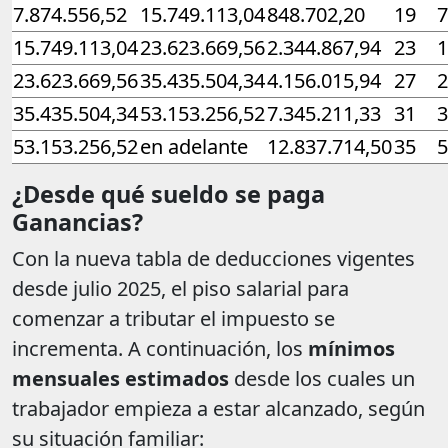
7.874.556,52
15.749.113,04
848.702,20
19
7
15.749.113,04
23.623.669,56
2.344.867,94
23
1
23.623.669,56
35.435.504,34
4.156.015,94
27
2
35.435.504,34
53.153.256,52
7.345.211,33
31
3
53.153.256,52
en adelante
12.837.714,50
35
5
¿Desde qué sueldo se paga
Ganancias?
Con la nueva tabla de deducciones vigentes
desde julio 2025, el piso salarial para
comenzar a tributar el impuesto se
incrementa. A continuación, los
mínimos
mensuales estimados
desde los cuales un
trabajador empieza a estar alcanzado, según
su situación familiar: