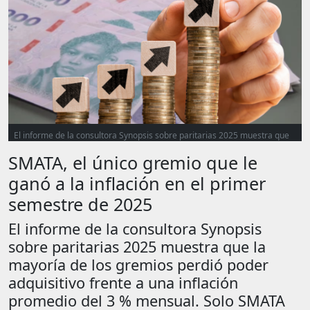
El informe de la consultora Synopsis sobre paritarias 2025 muestra que
la mayoría de los gremios perdió poder adquisitivo frente a una inflación
SMATA, el único gremio que le
promedio del 3 % mensual.
ganó a la inflación en el primer
semestre de 2025
El informe de la consultora Synopsis
sobre paritarias 2025 muestra que la
mayoría de los gremios perdió poder
adquisitivo frente a una inflación
promedio del 3 % mensual. Solo SMATA