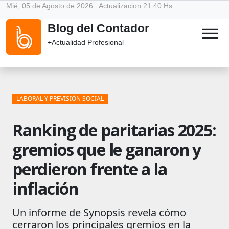
Mié, 05 de Agosto de 2026 . Actualizacion 21:40 Hs.
Blog del Contador
menu
+Actualidad Profesional
LABORAL Y PREVISIÓN SOCIAL
Ranking de paritarias 2025:
gremios que le ganaron y
perdieron frente a la
inflación
Un informe de Synopsis revela cómo
cerraron los principales gremios en la