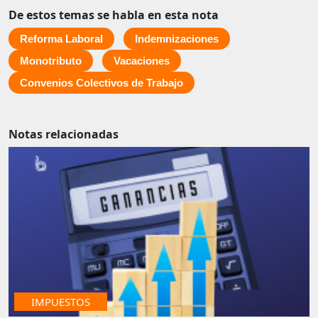
De estos temas se habla en esta nota
Reforma Laboral
Indemnizaciones
Monotributo
Vacaciones
Convenios Colectivos de Trabajo
Notas relacionadas
IMPUESTOS