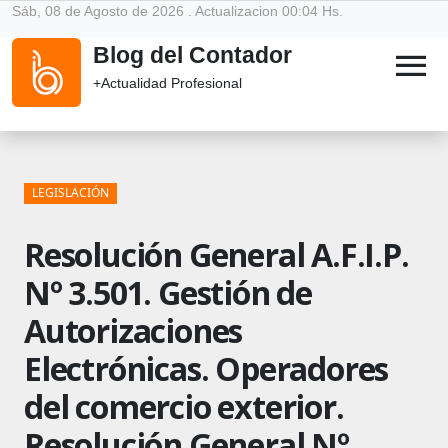
Sáb, 08 de Agosto de 2026 . Actualizacion 00:04 Hs.
Blog del Contador
menu
+Actualidad Profesional
LEGISLACIÓN
Resolución General A.F.I.P.
Nº 3.501. Gestión de
Autorizaciones
Electrónicas. Operadores
del comercio exterior.
Resolución General Nº