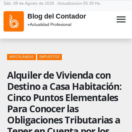
Sáb, 08 de Agosto de 2026 . Actualizacion 05:39 Hs.
Blog del Contador
menu
+Actualidad Profesional
MISCELÁNEAS
IMPUESTOS
Alquiler de Vivienda con
Destino a Casa Habitación:
Cinco Puntos Elementales
Para Conocer las
Obligaciones Tributarias a
Tener en Cuenta por los