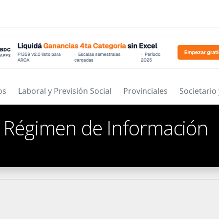
os
Laboral y Previsión Social
Provinciales
Societario
/
Régimen de Información