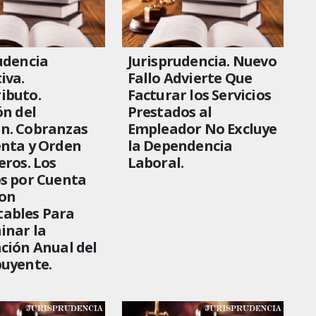
udencia
Jurisprudencia. Nuevo
iva.
Fallo Advierte Que
ibuto.
Facturar los Servicios
ón del
Prestados al
n. Cobranzas
Empleador No Excluye
enta y Orden
la Dependencia
eros. Los
Laboral.
s por Cuenta
son
ables Para
inar la
ción Anual del
buyente.