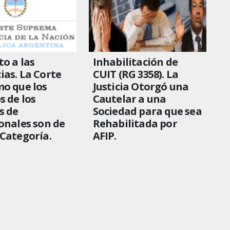
o a las
Inhabilitación de
as. La Corte
CUIT (RG 3358). La
o que los
Justicia Otorgó una
s de los
Cautelar a una
s de
Sociedad para que sea
onales son de
Rehabilitada por
Categoría.
AFIP.