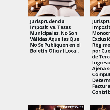
Jurisprudencia
Jurispr
Impositiva. Tasas
Imposit
Municipales. No Son
Monotr
Válidas Aquellas Que
Exclusi
No Se Publiquen en el
Régime
Boletín Oficial Local.
por Cu
de Terc
Ingreso
Ajena 
Comput
Determ
Factura
Contri