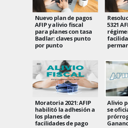
Nuevo plan de pagos
Resoluc
AFIP y alivio fiscal
5321 AF
para planes con tasa
régime
Badlar: claves punto
facilid
por punto
perma
Moratoria 2021: AFIP
Alivio 
habilitó la adhesión a
se ofici
los planes de
prórro
facilidades de pago
Gananci