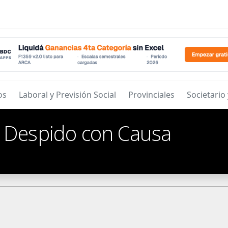
os
Laboral y Previsión Social
Provinciales
Societario
/
Despido con Causa