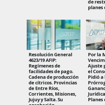
de rest
planes 
Resolución General
Por la 
4623/19 AFIP:
Vencimi
Regímenes de
Ajuste 
facilidades de pago.
el Cons
Cadena de producción
Pidió a 
de cítricos. Provincias
Prórro
de Entre Ríos,
Gananc
Corrientes, Misiones,
Jurídic
Jujuy y Salta. Su
Planes 