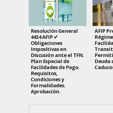
Resolución General
AFIP Pr
4434 AFIP ✔
Régime
Obligaciones
Facilid
Impositivas en
Transit
Discusión ante el TFN.
Permiti
Plan Especial de
Deuda 
Facilidades de Pago.
Caduco
Requisitos,
Condiciones y
Formalidades.
Aprobación.