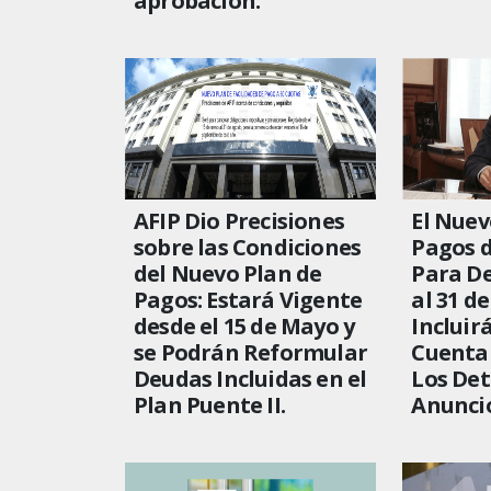
aprobación.
AFIP Dio Precisiones
El Nuev
sobre las Condiciones
Pagos d
del Nuevo Plan de
Para D
Pagos: Estará Vigente
al 31 d
desde el 15 de Mayo y
Incluir
se Podrán Reformular
Cuenta
Deudas Incluidas en el
Los Det
Plan Puente II.
Anunci