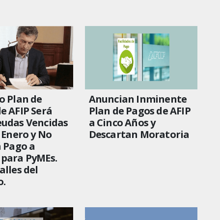
o Plan de
Anuncian Inminente
e AFIP Será
Plan de Pagos de AFIP
eudas Vencidas
a Cinco Años y
e Enero y No
Descartan Moratoria
á Pago a
 para PyMEs.
alles del
o.