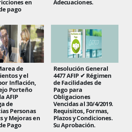
ricciones en
Adecuaciones.
de pago
Marea de
Resolución General
entos y el
4477 AFIP ✔ Régimen
por Inflación,
de Facilidades de
ejo Porteño
Pago para
la AFIP
Obligaciones
ga de
Vencidas al 30/4/2019.
ias Personas
Requisitos, Formas,
as y Mejoras en
Plazos y Condiciones.
de Pago
Su Aprobación.