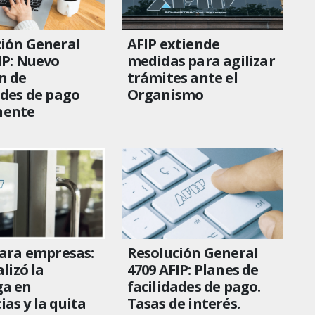
ión General
AFIP extiende
IP: Nuevo
medidas para agilizar
n de
trámites ante el
ades de pago
Organismo
nente
para empresas:
Resolución General
alizó la
4709 AFIP: Planes de
ga en
facilidades de pago.
as y la quita
Tasas de interés.