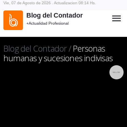
Vie, 07 de Agosto de 2026 . Actualizacion 08:14 Hs.
Blog del Contador
menu
+Actualidad Profesional
Blog del Contador /
Personas
humanas y sucesiones indivisas