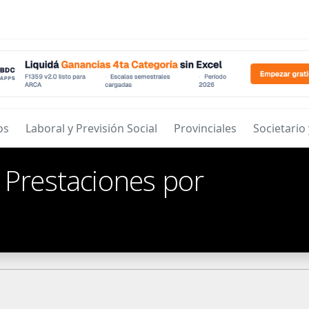
os
Laboral y Previsión Social
Provinciales
Societario
/
Prestaciones por