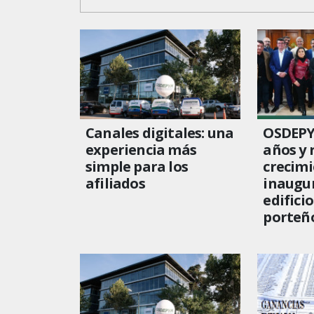
Canales digitales: una
OSDEPY
experiencia más
años y 
simple para los
crecimi
afiliados
inaugu
edificio
porteñ