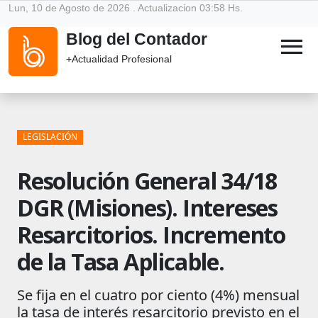
Lun, 10 de Agosto de 2026 . Actualizacion 03:58 Hs.
Blog del Contador
menu
+Actualidad Profesional
LEGISLACIÓN
Resolución General 34/18
DGR (Misiones). Intereses
Resarcitorios. Incremento
de la Tasa Aplicable.
Se fija en el cuatro por ciento (4%) mensual
la tasa de interés resarcitorio previsto en el