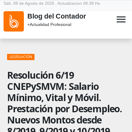
Sáb, 08 de Agosto de 2026 . Actualizacion 08:38 Hs.
Blog del Contador
menu
+Actualidad Profesional
LEGISLACIÓN
Resolución 6/19
CNEPySMVM: Salario
Mínimo, Vital y Móvil.
Prestación por Desempleo.
Nuevos Montos desde
8/2019, 9/2019 y 10/2019.