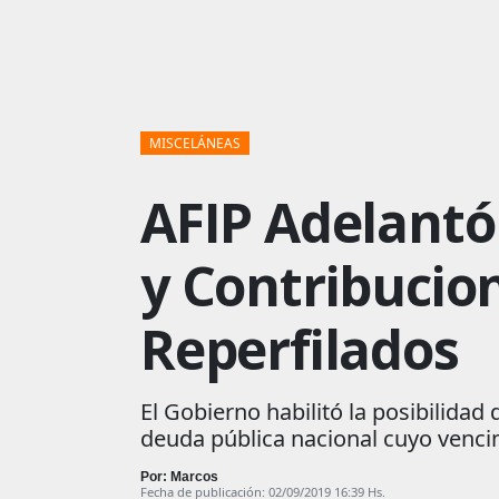
MISCELÁNEAS
AFIP Adelantó
y Contribucion
Reperfilados
El Gobierno habilitó la posibilida
deuda pública nacional cuyo venci
Por: Marcos
Fecha de publicación: 02/09/2019 16:39 Hs.