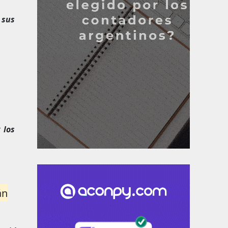
 sus
 los
án