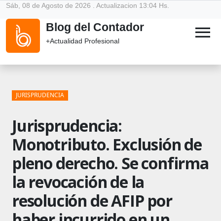
Sáb, 08 de Agosto de 2026 . Actualizacion 13:04 Hs.
Blog del Contador
menu
+Actualidad Profesional
JURISPRUDENCIA
Jurisprudencia:
Monotributo. Exclusión de
pleno derecho. Se confirma
la revocación de la
resolución de AFIP por
haber incurrido en un