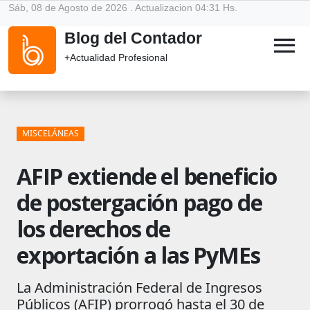
Sáb, 08 de Agosto de 2026 . Actualizacion 04:31 Hs.
Blog del Contador
menu
+Actualidad Profesional
MISCELÁNEAS
AFIP extiende el beneficio
de postergación pago de
los derechos de
exportación a las PyMEs
La Administración Federal de Ingresos
Públicos (AFIP) prorrogó hasta el 30 de