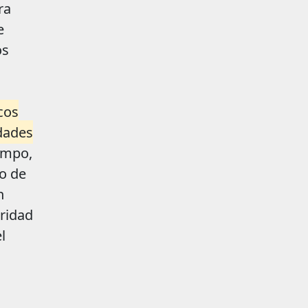
ra
e
os
ncos
idades
empo,
o de
n
oridad
l