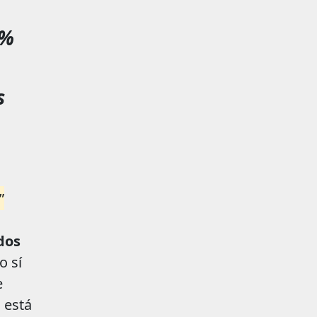
5%
s
”
dos
o sí
e
 está