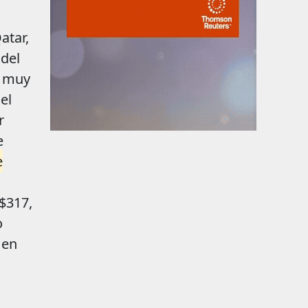
atar,
 del
d muy
el
r
e
e
 $317,
o
en