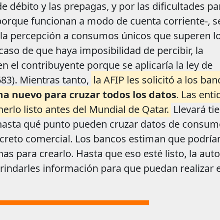
de débito y las prepagas, y por las dificultades pa
-porque funcionan a modo de cuenta corriente-, s
e la percepción a consumos únicos que superen l
aso de que haya imposibilidad de percibir, la
n el contribuyente porque se aplicaría la ley de
683). Mientras tanto,
la AFIP les solicitó a los ba
ma nuevo para cruzar todos los datos
. Las ent
erlo listo antes del Mundial de Qatar.
Llevará ti
e hasta qué punto pueden cruzar datos de consum
 secreto comercial. Los bancos estiman que podría
s para crearlo. Hasta que eso esté listo, la aut
rindarles información para que puedan realizar e