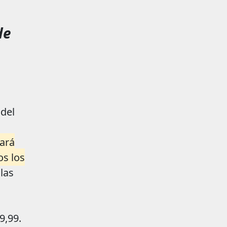
de
 del
cará
os los
 las
9,99.