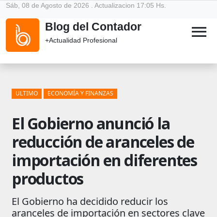
Sáb, 08 de Agosto de 2026 . Actualizacion 17:05 Hs.
Blog del Contador
menu
+Actualidad Profesional
ULTIMO
ECONOMÍA Y FINANZAS
El Gobierno anunció la
reducción de aranceles de
importación en diferentes
productos
El Gobierno ha decidido reducir los
aranceles de importación en sectores clave