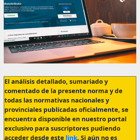
El análisis detallado, sumariado y
comentado de la presente norma y de
todas las normativas nacionales y
provinciales publicadas oficialmente, se
encuentra disponible en nuestro portal
exclusivo para suscriptores pudiendo
acceder desde este
link
. Si aún no es