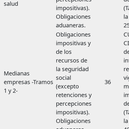
salud
impositivas).
(T
Obligaciones
la
aduaneras.
2
Obligaciones
C
impositivas y
C
de los
de
recursos de
in
la seguridad
re
Medianas
social
vi
empresas -Tramos
36
(excepto
m
1 y 2-
retenciones y
i
percepciones
d
impositivas).
(T
Obligaciones
la