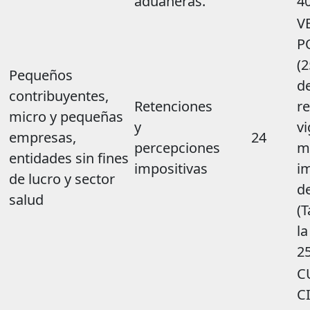
aduaneras.
4
V
P
(2
Pequeños
de
contribuyentes,
Retenciones
re
micro y pequeñas
y
vi
empresas,
24
percepciones
m
entidades sin fines
impositivas
i
de lucro y sector
d
salud
(T
la
2
C
C