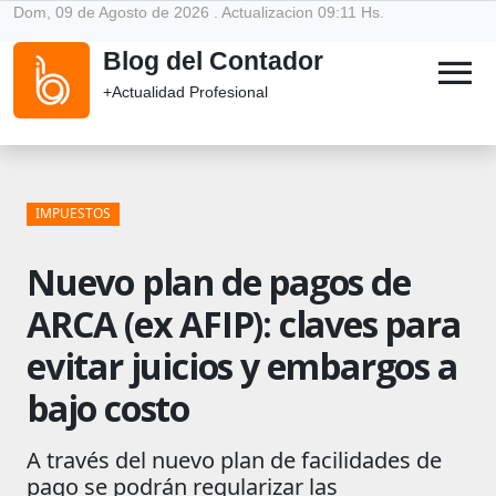
Dom, 09 de Agosto de 2026 . Actualizacion 09:11 Hs.
Blog del Contador
menu
+Actualidad Profesional
IMPUESTOS
Nuevo plan de pagos de
ARCA (ex AFIP): claves para
evitar juicios y embargos a
bajo costo
A través del nuevo plan de facilidades de
pago se podrán regularizar las