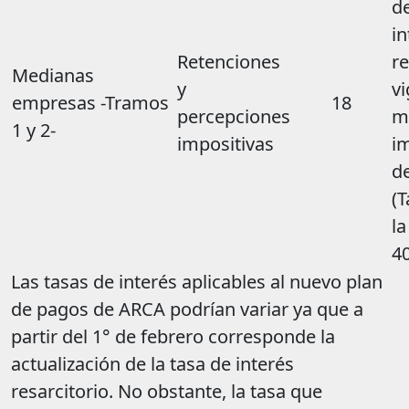
de
in
Retenciones
re
Medianas
y
vi
empresas -Tramos
18
percepciones
m
1 y 2-
impositivas
i
d
(T
la
4
Las tasas de interés aplicables al nuevo plan
de pagos de ARCA podrían variar ya que a
partir del 1° de febrero corresponde la
actualización de la tasa de interés
resarcitorio. No obstante, la tasa que