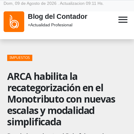
Dom, 09 de Agosto de 2026 . Actualizacion 09:11 Hs.
Blog del Contador
menu
+Actualidad Profesional
IMPUESTOS
ARCA habilita la
recategorización en el
Monotributo con nuevas
escalas y modalidad
simplificada