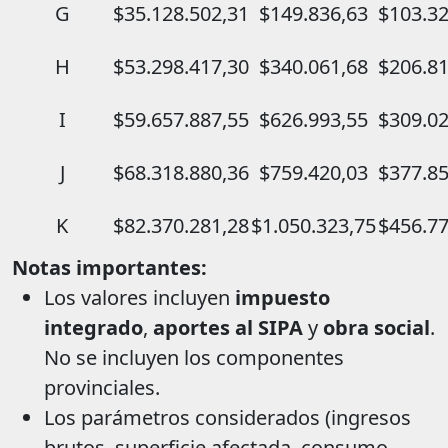
G
$35.128.502,31
$149.836,63
$103.32
H
$53.298.417,30
$340.061,68
$206.81
I
$59.657.887,55
$626.993,55
$309.02
J
$68.318.880,36
$759.420,03
$377.85
K
$82.370.281,28
$1.050.323,75
$456.77
Notas importantes:
Los valores incluyen
impuesto
integrado
,
aportes al SIPA
y
obra social
.
No se incluyen los componentes
provinciales.
Los parámetros considerados (ingresos
brutos, superficie afectada, consumo