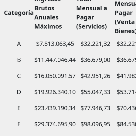
Mensua
Brutos
Mensual a
Categoría
Pagar
Anuales
Pagar
(Venta
Máximos
(Servicios)
Bienes
A
$7.813.063,45
$32.221,32
$32.22
B
$11.447.046,44
$36.679,00
$36.67
C
$16.050.091,57
$42.951,26
$41.98
D
$19.926.340,10
$55.047,33
$53.71
E
$23.439.190,34
$77.946,73
$70.43
F
$29.374.695,90
$98.096,95
$84.53