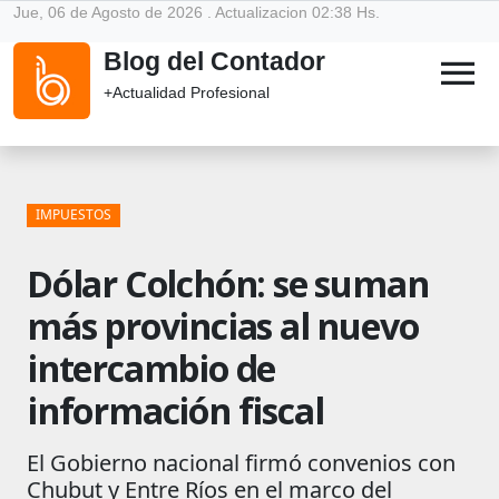
Jue, 06 de Agosto de 2026 . Actualizacion 02:38 Hs.
Blog del Contador
menu
+Actualidad Profesional
IMPUESTOS
Dólar Colchón: se suman
más provincias al nuevo
intercambio de
información fiscal
El Gobierno nacional firmó convenios con
Chubut y Entre Ríos en el marco del