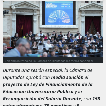
Con amplio respaldo, la Cámara de Diputados dio media sanción al
proyecto que garantiza fondos para la educación universitaria pública.
Durante una sesión especial, la Cámara de
También se declaró la emergencia pediátrica y de las residencias
médicas. Los proyectos pasan ahora al Senado.
Diputados aprobó con
media sanción
el
proyecto de Ley de Financiamiento de la
Educación Universitaria Pública
y la
Recomposición del Salario Docente
, con
158
votos afirmativos
,
75 negativos
y
5