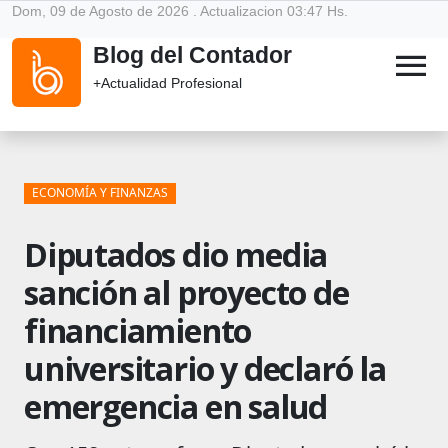
Dom, 09 de Agosto de 2026 . Actualizacion 03:47 Hs.
Blog del Contador
menu
+Actualidad Profesional
ECONOMÍA Y FINANZAS
Diputados dio media
sanción al proyecto de
financiamiento
universitario y declaró la
emergencia en salud