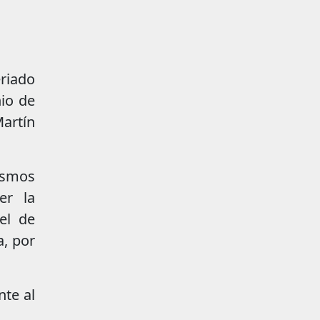
riado
nio de
artín
nismos
er la
el de
a, por
nte al