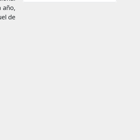
a año,
el de