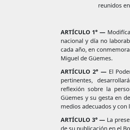
reunidos en
ARTÍCULO 1° —
Modifíca
nacional y día no laborab
cada año, en conmemoraci
Miguel de Güemes.
ARTÍCULO 2° —
El Poder
pertinentes, desarrolla
reflexión sobre la pers
Güemes y su gesta en defe
medios adecuados y con la
ARTÍCULO 3° —
La presen
de su publicación en el Bol