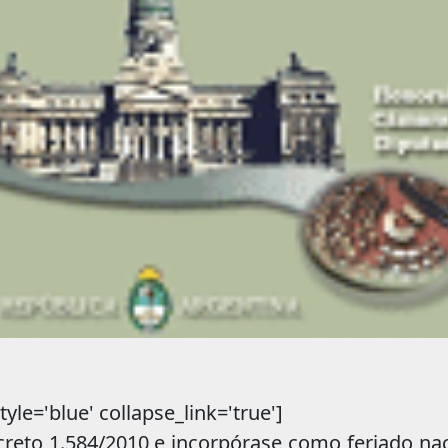
yle='blue' collapse_link='true']
ecreto 1.584/2010 e incorpórase como feriado na