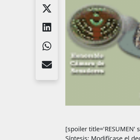
[spoiler title='RESUMEN' st
Síntesis: Modifícase el d