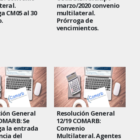
teral.
marzo/2020 convenio
a CM05 al 30
multilateral.
o.
Prórroga de
vencimientos.
ión General
Resolución General
COMARB: Se
12/19 COMARB:
a la entrada
Convenio
ncia del
Multilateral. Agentes