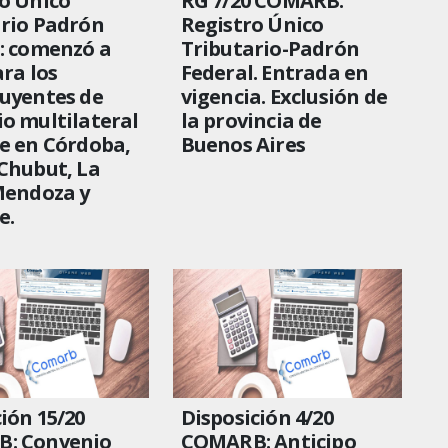
o Único
RG 7/20 COMARB:
rio Padrón
Registro Único
: comenzó a
Tributario-Padrón
ara los
Federal. Entrada en
uyentes de
vigencia. Exclusión de
o multilateral
la provincia de
e en Córdoba,
Buenos Aires
Chubut, La
Mendoza y
e.
ión 15/20
Disposición 4/20
: Convenio
COMARB: Anticipo