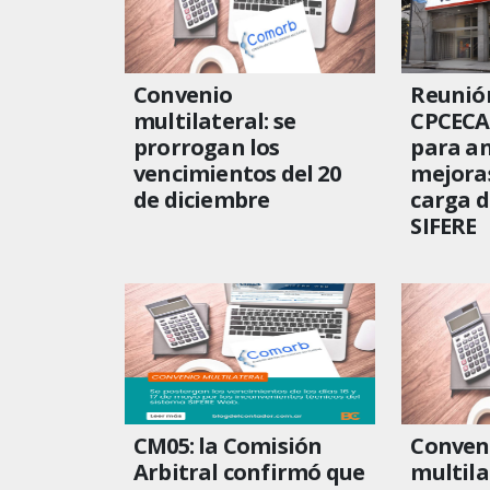
Convenio
Reunió
multilateral: se
CPCECA
prorrogan los
para an
vencimientos del 20
mejoras
de diciembre
carga d
SIFERE
CM05: la Comisión
Conven
Arbitral confirmó que
multila