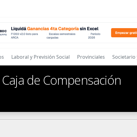
os
Laboral y Previsión Social
Provinciales
Societario
/
Caja de Compensación