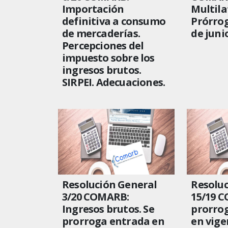
Importación
Multila
definitiva a consumo
Prórrog
de mercaderías.
de juni
Percepciones del
impuesto sobre los
ingresos brutos.
SIRPEI. Adecuaciones.
Resolución General
Resoluc
3/20 COMARB:
15/19 
Ingresos brutos. Se
prorrog
prorroga entrada en
en vige