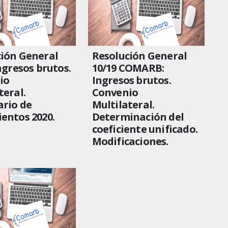
ión General
Resolución General
Ingresos brutos.
10/19 COMARB:
io
Ingresos brutos.
teral.
Convenio
rio de
Multilateral.
entos 2020.
Determinación del
coeficiente unificado.
Modificaciones.