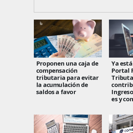
Proponen una caja de
Ya está
compensación
Portal 
tributaria para evitar
Tributa
la acumulación de
contrib
saldos a favor
Ingreso
es y co