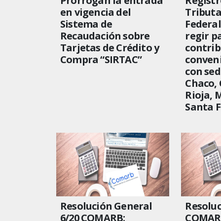
Prorrogan la entrada
Registr
en vigencia del
Tributa
Sistema de
Federal
Recaudación sobre
regir p
Tarjetas de Crédito y
contrib
Compra “SIRTAC”
conveni
con sed
Chaco, 
Rioja, 
Santa F
Resolución General
Resoluc
6/20 COMARB:
COMARB