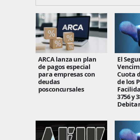
ARCA lanza un plan
El Seg
de pagos especial
Vencimi
para empresas con
Cuota 
deudas
de los 
posconcursales
Facilid
3756 y 3
Debitar