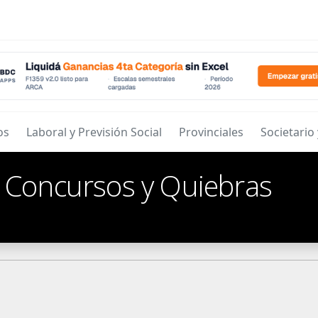
os
Laboral y Previsión Social
Provinciales
Societario
/
Concursos y Quiebras