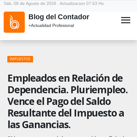
Sáb, 08 de Agosto de 2026 . Actualizacion 07:53 Hs.
Blog del Contador
menu
+Actualidad Profesional
IMPUESTOS
Empleados en Relación de
Dependencia. Pluriempleo.
Vence el Pago del Saldo
Resultante del Impuesto a
las Ganancias.