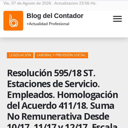
Vie, 07 de Agosto de 2026 . Actualizacion 23:56 Hs.
Blog del Contador
menu
+Actualidad Profesional
LEGISLACIÓN
LABORAL Y PREVISIÓN SOCIAL
Resolución 595/18 ST.
Estaciones de Servicio.
Empleados. Homologación
del Acuerdo 411/18. Suma
No Remunerativa Desde
10/17, 11/17 y 12/17. Escala