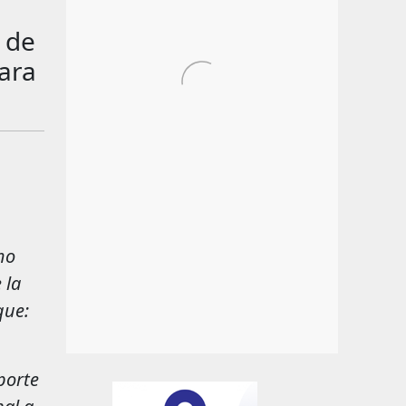
 de
ara
mo
 la
que:
porte