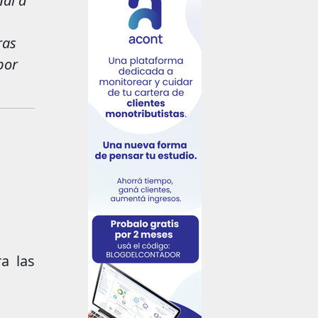
nal a
ras
por
a las