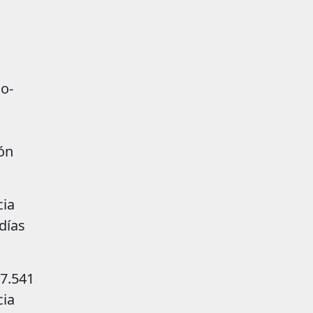
o-
ión
cia
días
27.541
cia