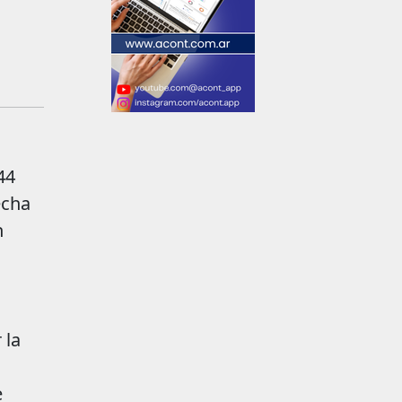
44
echa
n
 la
e