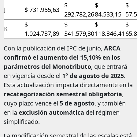
$
$
$
J
$ 731.955,63
292.782,26
84.533,15
57.
$
$
$
$
K
1.024.737,89
341.579,30
118.346,41
65.
Con la publicación del IPC de junio,
ARCA
confirmó el aumento del 15,10% en los
parámetros del Monotributo
, que entrará
en vigencia desde el
1° de agosto de 2025
.
Esta actualización impacta directamente en la
recategorización semestral obligatoria
,
cuyo plazo vence el
5 de agosto
, y también
en la
exclusión automática
del régimen
simplificado.
La modificación semestral de las escalas está