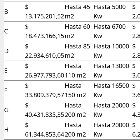
$
Hasta 45
Hasta 5000
$
B
13.175.201,52
m2
Kw
2.
$
Hasta 60
Hasta 6700
$
C
18.473.166,15
m2
Kw
2.
$
Hasta 85
Hasta 10000
$
D
22.934.610,05
m2
Kw
2.
$
Hasta
Hasta 13000
$
E
26.977.793,60
110 m2
Kw
3.
$
Hasta
Hasta 16500
$
F
33.809.379,57
150 m2
Kw
3.
$
Hasta
Hasta 20000
$
G
40.431.835,35
200 m2
Kw
4.
$
Hasta
Hasta 20000
$
H
61.344.853,64
200 m2
Kw
6.