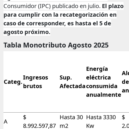
Consumidor (IPC) publicado en julio.
El plazo
para cumplir con la recategorización en
caso de corresponder, es hasta el 5 de
agosto próximo.
Tabla Monotributo Agosto 2025
Energía
Al
Ingresos
Sup.
eléctrica
Categ.
de
brutos
Afectada
consumida
an
anualmente
$
Hasta 30
Hasta 3330
$
A
8.992.597,87
m2
Kw
2.