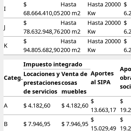
$
Hasta
Hasta 20000
$
I
68.664.410,05
200 m2
Kw
6.
$
Hasta
Hasta 20000
$
J
78.632.948,76
200 m2
Kw
6.
$
Hasta
Hasta 20000
$
K
94.805.682,90
200 m2
Kw
6.
Impuesto integrado
Apo
Aportes
Locaciones y
Venta de
Categ.
obr
al SIPA
prestaciones
cosas
soci
de servicios
muebles
$
$
A
$ 4.182,60
$ 4.182,60
13.663,17
19.
$
$
B
$ 7.946,95
$ 7.946,95
15.029,49
19.