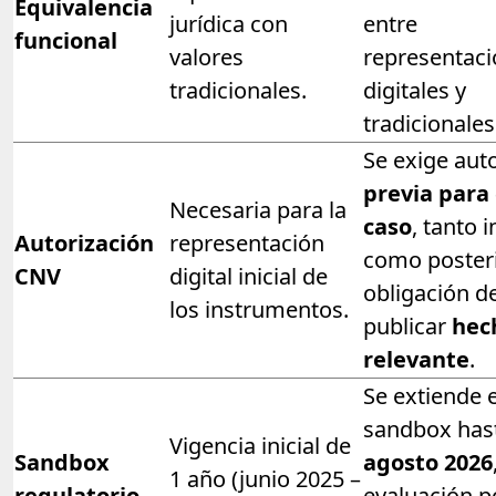
Equivalencia
jurídica con
entre
funcional
valores
representac
tradicionales.
digitales y
tradicionales
Se exige aut
previa para
Necesaria para la
caso
, tanto i
Autorización
representación
como posteri
CNV
digital inicial de
obligación d
los instrumentos.
publicar
hec
relevante
.
Se extiende e
sandbox has
Vigencia inicial de
Sandbox
agosto 2026
1 año (junio 2025 –
regulatorio
evaluación p