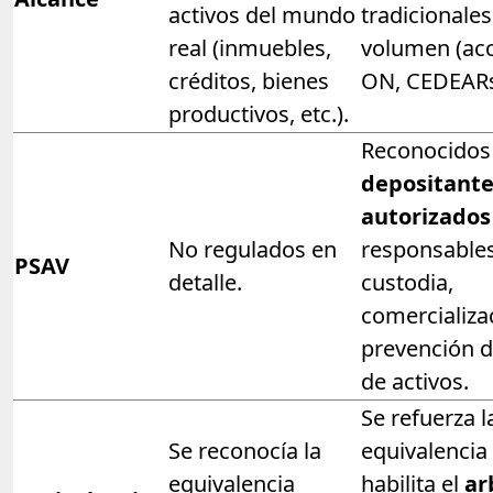
activos del mundo
tradicionales
real (inmuebles,
volumen (acc
créditos, bienes
ON, CEDEARs
productivos, etc.).
Reconocido
depositant
autorizados
No regulados en
responsable
PSAV
detalle.
custodia,
comercializa
prevención d
de activos.
Se refuerza l
Se reconocía la
equivalencia 
equivalencia
habilita el
ar