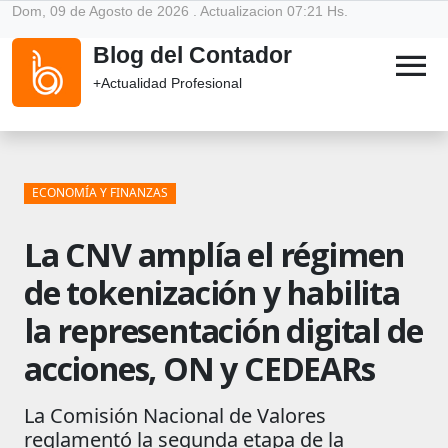
Dom, 09 de Agosto de 2026 . Actualizacion 07:21 Hs.
Blog del Contador
menu
+Actualidad Profesional
ECONOMÍA Y FINANZAS
La CNV amplía el régimen
de tokenización y habilita
la representación digital de
acciones, ON y CEDEARs
La Comisión Nacional de Valores
reglamentó la segunda etapa de la