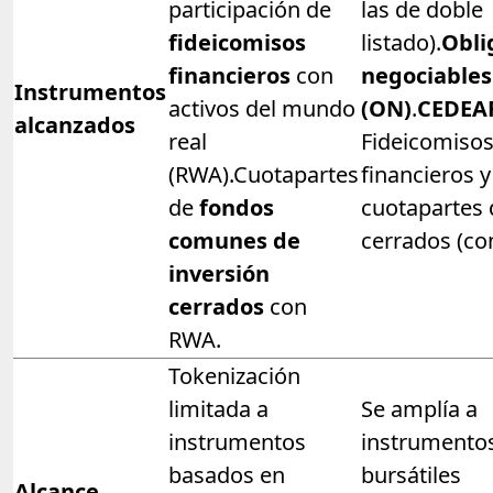
participación de
las de doble
fideicomisos
listado).
Obli
financieros
con
negociables
Instrumentos
activos del mundo
(ON)
.
CEDEA
alcanzados
real
Fideicomiso
(RWA).Cuotapartes
financieros y
de
fondos
cuotapartes 
comunes de
cerrados (co
inversión
cerrados
con
RWA.
Tokenización
limitada a
Se amplía a
instrumentos
instrumento
basados en
bursátiles
Alcance