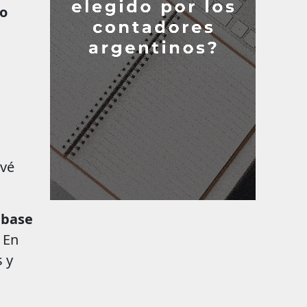
mo
evé
a
base
 En
 y