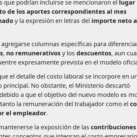
es que podrían incluirse se mencionaron el
lugar
to de los aportes correspondientes al mes
nado
y la expresión en letras del
importe neto a
gregarse columnas específicas para diferenciar
s
,
no remunerativos
y los
descuentos
, aun cu
entre expresamente prevista en el modelo oficia
e el detalle del costo laboral se incorpore en u
 principal. No obstante, el Ministerio descartó
 debido a que el objetivo del nuevo modelo es mo
anto la remuneración del trabajador como el
co
or el empleador
.
mantenerse la exposición de las
contribuciones
antes conceptos que integran el costo empresario