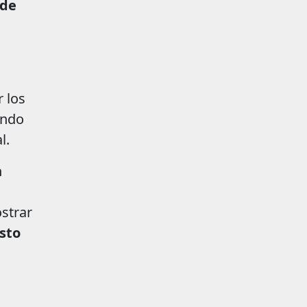
 de
 los
ando
l.
n
strar
sto
.