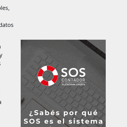
les,
 datos
a
y
s
e
a