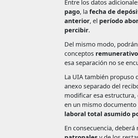
Entre los datos adicional
pago
, la
fecha de depósi
anterior
, el
período abo
percibir
.
Del mismo modo, podrán a
conceptos
remunerativo
esa separación no se encu
La UIA también propuso qu
anexo separado del recibo
modificar esa estructura,
en un mismo documento t
laboral total asumido p
En consecuencia, deberá 
patronales
y de los rest