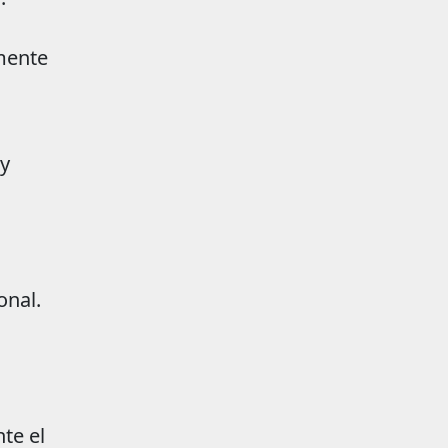
lmente
y
onal.
te el