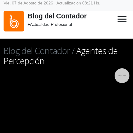
Vie, 07 de Agosto de 2026 . Actualizacion 08:21 Hs.
Blog del Contador
menu
+Actualidad Profesional
Blog del Contador /
Agentes de
Percepción