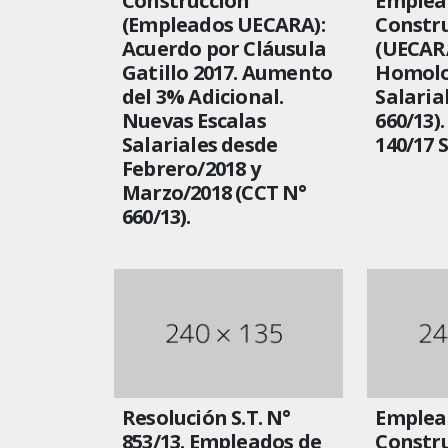
Construcción
Emplead
(Empleados UECARA):
Constr
Acuerdo por Cláusula
(UECARA
Gatillo 2017. Aumento
Homolo
del 3% Adicional.
Salaria
Nuevas Escalas
660/13)
Salariales desde
140/17 
Febrero/2018 y
Marzo/2018 (CCT N°
660/13).
Resolución S.T. N°
Emplead
853/13. Empleados de
Constr