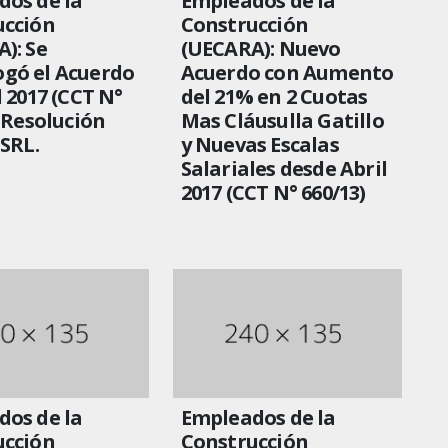
os de la
Empleados de la
ucción
Construcción
): Se
(UECARA): Nuevo
gó el Acuerdo
Acuerdo con Aumento
l 2017 (CCT N°
del 21% en 2 Cuotas
. Resolución
Mas Cláusulla Gatillo
SSRL.
y Nuevas Escalas
Salariales desde Abril
2017 (CCT N° 660/13)
os de la
Empleados de la
ucción
Construcción