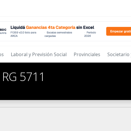
os
Laboral y Previsión Social
Provinciales
Societario
/
RG 5711