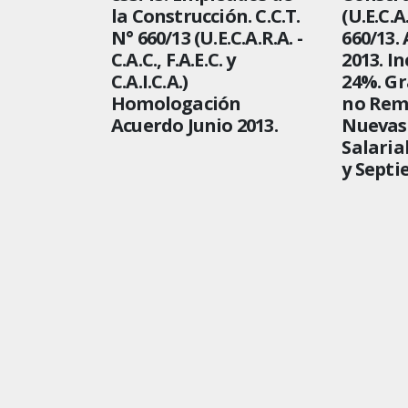
la Construcción. C.C.T.
(U.E.C.A
N° 660/13 (U.E.C.A.R.A. -
660/13.
C.A.C., F.A.E.C. y
2013. I
C.A.I.C.A.)
24%. Gr
Homologación
no Rem
Acuerdo Junio 2013.
Nuevas 
Salaria
y Septi